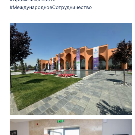
#МеждународноеСотрудничество