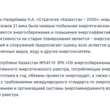
н Назарбаева Н.А. «Стратегия «Казахстан – 2050»: но
ызовов 21 века была названа глобальная энергетическа
ляется энергосбережение и повышения энергоэффектив
тивности на стадии планирования является – энергоа
ий и сооружений предполагает оценку всех аспектов 
зличных видов, воду и другие энергоносители.
еспублики Казахстан №541-IV ЗРК «Об энергосбережен
ственного энергетического реестра, потребляющие эне
оплива в год, обязаны провести энергоаудит, а также 
 с требованиями международного стандарта по энерго
рением и организацией системы энергоменеджмента во
 реестра.